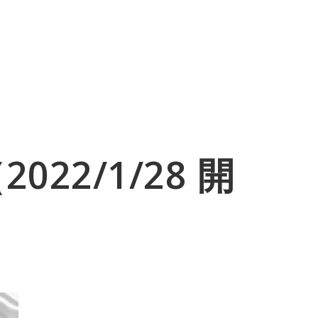
TITUTE
LECTURE
ABOUT
CONTACT
22/1/28 開