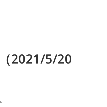
TITUTE
LECTURE
ABOUT
CONTACT
021/5/20
チ