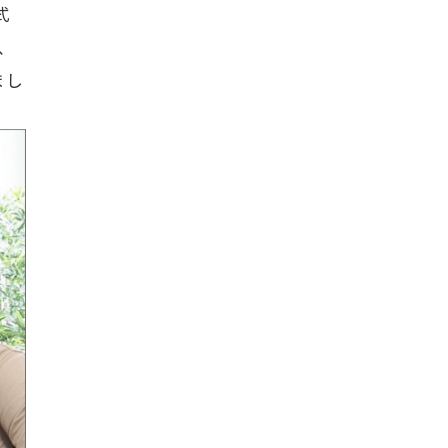
式
、
まし