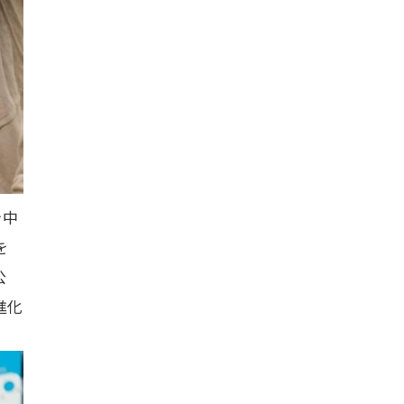
を中
を
公
進化