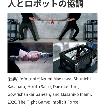
人とロボットの協調
[出典] [efn_note]Azumi Maekawa, Shunichi
Kasahara, Hiroto Saito, Daisuke Uriu,
Gowrishankar Ganesh, and Masahiko Inami.
2020. The Tight Game: Implicit Force